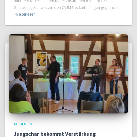
nunmehr fast 53 Jahren hat er zusammen mit anderen
Glaubensgeschwistern den CVJM Neckartailfingen gegründet.
Weiterlesen
ALLGEMEIN
Jungschar bekommt Verstärkung