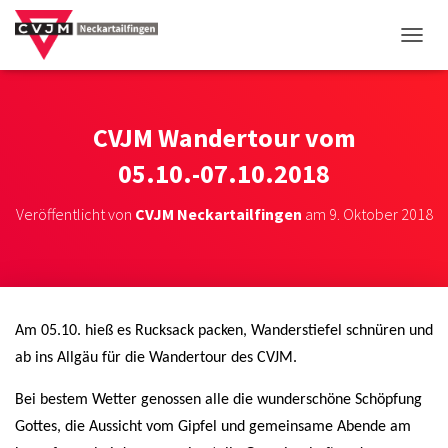
NAVIG
CVJM Wandertour vom
05.10.-07.10.2018
Veröffentlicht von
CVJM Neckartailfingen
am
9. Oktober 2018
Am 05.10. hieß es Rucksack packen, Wanderstiefel schnüren und
ab ins Allgäu für die Wandertour des CVJM.
Bei bestem Wetter genossen alle die wunderschöne Schöpfung
Gottes, die Aussicht vom Gipfel und gemeinsame Abende am