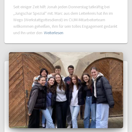
Seit einiger Zeit hilft Jonah jeden Donnerstag tatkräftig bei
„Jungschar Spezial“ mit. Marc aus dem Leiterkreis hat ihn im
Wego (Werkstattgottesdienst) im CVJM-Mitarbeiterteam
willkommen geheißen, ihm für sein tolles Engagement gedankt
und Ihn unter den
Weiterlesen