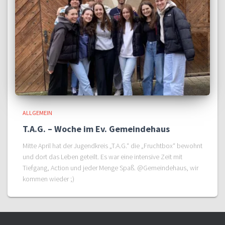
ALLGEMEIN
T.A.G. – Woche im Ev. Gemeindehaus
Mitte April hat der Jugendkreis „T.A.G.“ die „Fruchtbox“ bewohnt
und dort das Leben geteilt. Es war eine intensive Zeit mit
Tiefgang, Action und jeder Menge Spaß. @Gemeindehaus, wir
kommen wieder ;)