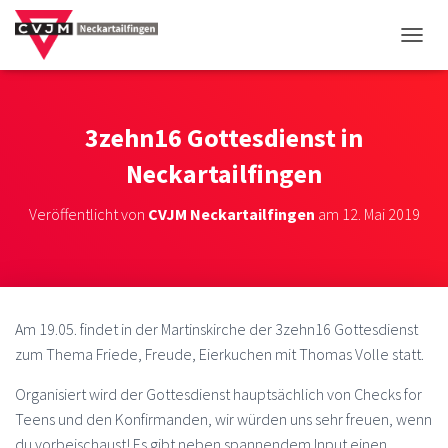
NAVIG
3zehn16 Gottesdienst in
Neckartailfingen
Veröffentlicht von
CVJM Neckartailfingen
am
12. Mai 2019
Am 19.05. findet in der Martinskirche der 3zehn16 Gottesdienst
zum Thema Friede, Freude, Eierkuchen mit Thomas Volle statt.
Organisiert wird der Gottesdienst hauptsächlich von Checks for
Teens und den Konfirmanden, wir würden uns sehr freuen, wenn
du vorbeischaust! Es gibt neben spannendem Input einen