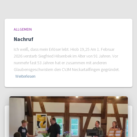
ALLGEMEIN
Nachruf
Ich weiß, dass mein Erlöser lebt. Hiob 19,25 Am 1. Februar
2026 verstarb Siegfried Hilsenbek im Alter von 91 Jahren. Vor
nunmehr fast 53 Jahren hat er zusammen mit anderen
Glaubensgeschwistern den CVJM Neckartailfingen gegründet.
Weiterlesen