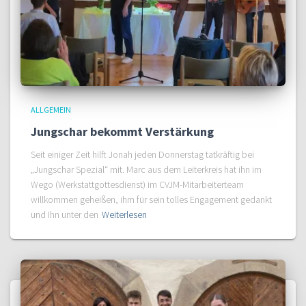
ALLGEMEIN
Jungschar bekommt Verstärkung
Seit einiger Zeit hilft Jonah jeden Donnerstag tatkräftig bei
„Jungschar Spezial“ mit. Marc aus dem Leiterkreis hat ihn im
Wego (Werkstattgottesdienst) im CVJM-Mitarbeiterteam
willkommen geheißen, ihm für sein tolles Engagement gedankt
und Ihn unter den
Weiterlesen