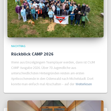
NACHTRAG
Rückblick CAMP 2026
Wenn aus Einzelgängern Teamplayer werden, dann ist CVJM
CAMP Ausgabe 2026. Über 70 Jugendliche aus
unterschiedlichsten Hintergründen reisten am ersten
Aprilwochenende in den Odenwald nach Michelstadt. Dort
konnte man einfach mal Abschalten – auf der
Weiterlesen