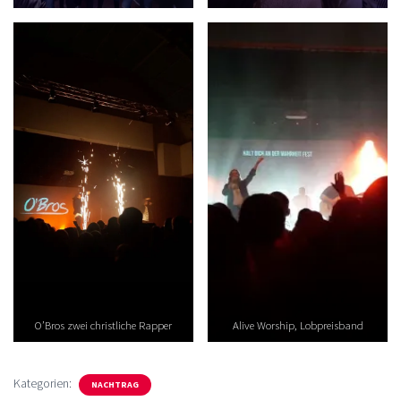
O’Bros zwei christliche Rapper
Alive Worship, Lobpreisband
Kategorien:
NACHTRAG