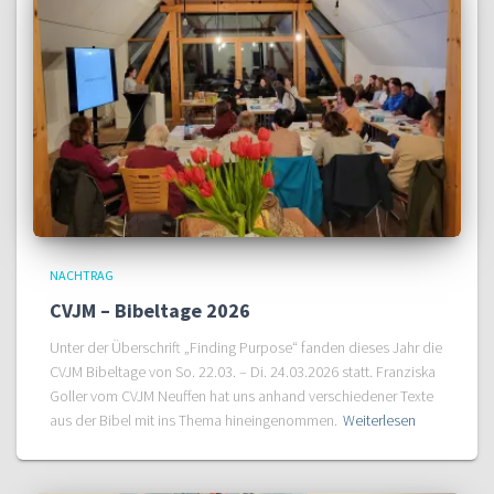
NACHTRAG
CVJM – Bibeltage 2026
Unter der Überschrift „Finding Purpose“ fanden dieses Jahr die
CVJM Bibeltage von So. 22.03. – Di. 24.03.2026 statt. Franziska
Goller vom CVJM Neuffen hat uns anhand verschiedener Texte
aus der Bibel mit ins Thema hineingenommen.
Weiterlesen