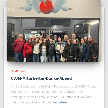
NACHTRAG
CVJM-Mitarbeiter-Danke-Abend
Am Sa. 31.01. waren alle CVJM-Mitarbeiter zum „DANKE“-Abend
eingeladen. Dieses Jahr ging es ins „easy Bowl“ nach
Metzingen. Ich will es mal so sagen: wir hatten viel Spaß und
richtig viel gute Laune. Und es
Weiterlesen