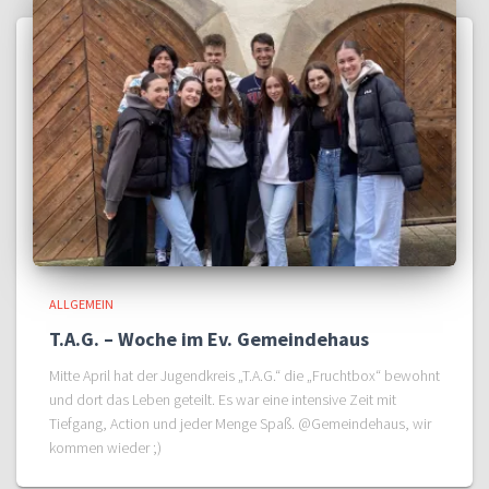
ALLGEMEIN
T.A.G. – Woche im Ev. Gemeindehaus
Mitte April hat der Jugendkreis „T.A.G.“ die „Fruchtbox“ bewohnt
und dort das Leben geteilt. Es war eine intensive Zeit mit
Tiefgang, Action und jeder Menge Spaß. @Gemeindehaus, wir
kommen wieder ;)