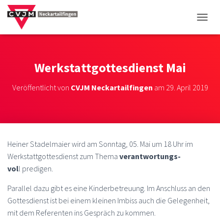
NAVIG
Werkstattgottesdienst Mai
Veröffentlicht von
CVJM Neckartailfingen
am
29. April 2019
Heiner Stadelmaier wird am Sonntag, 05. Mai um 18 Uhr im
Werkstattgottesdienst zum Thema
verantwortungs-
vol
l predigen.
Parallel dazu gibt es eine Kinderbetreuung. Im Anschluss an den
Gottesdienst ist bei einem kleinen Imbiss auch die Gelegenheit,
mit dem Referenten ins Gespräch zu kommen.