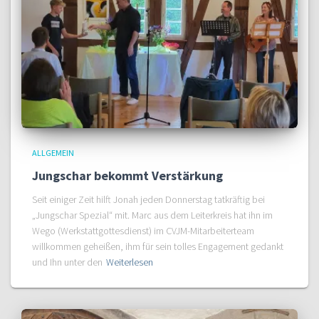
ALLGEMEIN
Jungschar bekommt Verstärkung
Seit einiger Zeit hilft Jonah jeden Donnerstag tatkräftig bei
„Jungschar Spezial“ mit. Marc aus dem Leiterkreis hat ihn im
Wego (Werkstattgottesdienst) im CVJM-Mitarbeiterteam
willkommen geheißen, ihm für sein tolles Engagement gedankt
und Ihn unter den
Weiterlesen