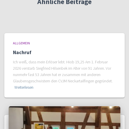
Ähnliche Beiträge
ALLGEMEIN
Nachruf
Ich weiß, dass mein Erlöser lebt. Hiob 19,25 Am 1. Februar
2026 verstarb Siegfried Hilsenbek im Alter von 91 Jahren. Vor
nunmehr fast 53 Jahren hat er zusammen mit anderen
Glaubensgeschwistern den CVJM Neckartailfingen gegründet.
Weiterlesen