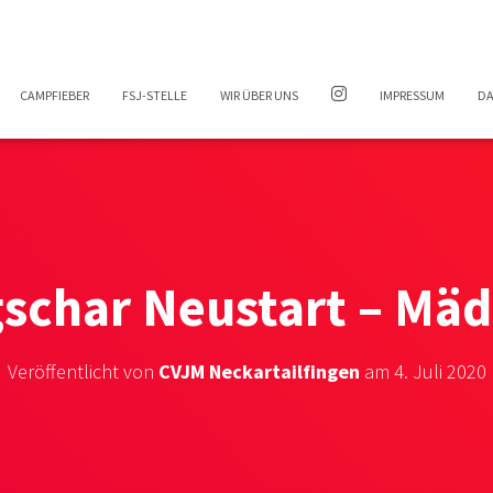
CAMPFIEBER
FSJ-STELLE
WIR ÜBER UNS
IMPRESSUM
DA
schar Neustart – Mä
Veröffentlicht von
CVJM Neckartailfingen
am
4. Juli 2020