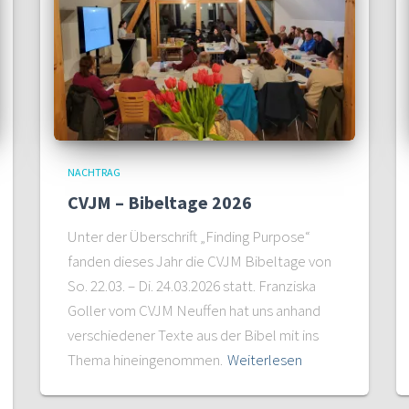
NACHTRAG
CVJM – Bibeltage 2026
Unter der Überschrift „Finding Purpose“
fanden dieses Jahr die CVJM Bibeltage von
So. 22.03. – Di. 24.03.2026 statt. Franziska
Goller vom CVJM Neuffen hat uns anhand
verschiedener Texte aus der Bibel mit ins
Thema hineingenommen.
Weiterlesen