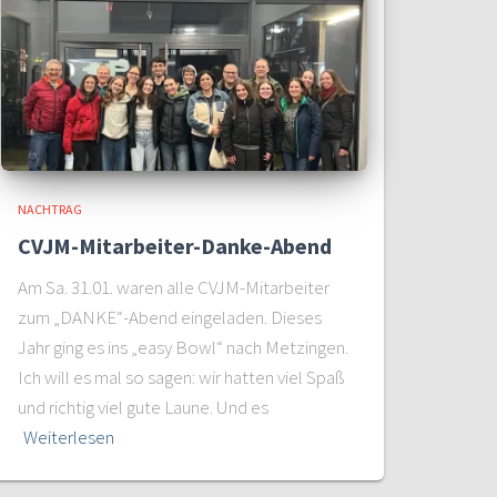
NACHTRAG
CVJM-Mitarbeiter-Danke-Abend
Am Sa. 31.01. waren alle CVJM-Mitarbeiter
zum „DANKE“-Abend eingeladen. Dieses
Jahr ging es ins „easy Bowl“ nach Metzingen.
Ich will es mal so sagen: wir hatten viel Spaß
und richtig viel gute Laune. Und es
Weiterlesen