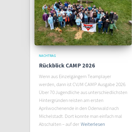
NACHTRAG
Rückblick CAMP 2026
Wenn aus Einzelgängern Teamplayer
werden, dann ist CVJM CAMP Ausgabe 2026.
Über 70 Jugendliche aus unterschiedlichsten
Hintergründen reisten am ersten
Aprilwochenende in den Odenwald nach
Michelstadt. Dort konnte man einfach mal
Abschalten – auf der
Weiterlesen