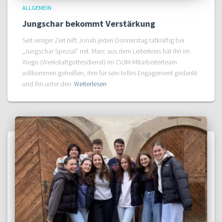
ALLGEMEIN
Jungschar bekommt Verstärkung
Seit einiger Zeit hilft Jonah jeden Donnerstag tatkräftig bei
„Jungschar Spezial“ mit. Marc aus dem Leiterkreis hat ihn im
Wego (Werkstattgottesdienst) im CVJM-Mitarbeiterteam
willkommen geheißen, ihm für sein tolles Engagement gedankt
und Ihn unter den
Weiterlesen