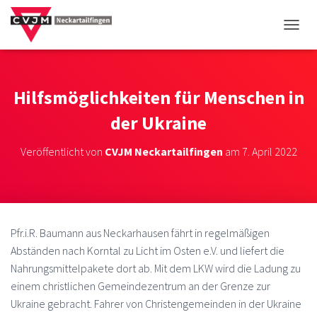
NAVIG
Hilfsmöglichkeiten für Menschen in
der Ukraine
Veröffentlicht von
CVJM Neckartailfingen
am
7. April 2022
Pfr.i.R. Baumann aus Neckarhausen fährt in regelmäßigen
Abständen nach Korntal zu Licht im Osten e.V. und liefert die
Nahrungsmittelpakete dort ab. Mit dem LKW wird die Ladung zu
einem christlichen Gemeindezentrum an der Grenze zur
Ukraine gebracht. Fahrer von Christengemeinden in der Ukraine