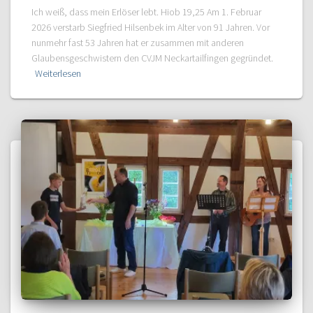
Ich weiß, dass mein Erlöser lebt. Hiob 19,25 Am 1. Februar
2026 verstarb Siegfried Hilsenbek im Alter von 91 Jahren. Vor
nunmehr fast 53 Jahren hat er zusammen mit anderen
Glaubensgeschwistern den CVJM Neckartailfingen gegründet.
Weiterlesen