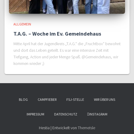
ALLGEMEIN
T.A.G. – Woche im Ev. Gemeindehaus
Mitte April hat der Jugendkreis „T.A.G.“ die „Fruchtbox“ bewohnt
und dort das Leben geteilt. Es war eine intensive Zeit mit
Tiefgang, Action und jeder Menge Spaß. @Gemeindehaus, wir
kommen wieder ;)
BLOG
CAMPFIEBER
FSJ-STELLE
WIR ÜBER UNS
IMPRESSUM
DATENSCHUTZ
INSTAGRAM
Hestia | Entwickelt von
ThemeIsle