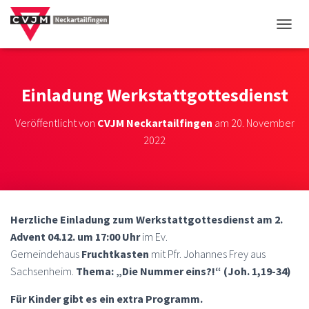
NAVIG
Einladung Werkstattgottesdienst
Veröffentlicht von
CVJM Neckartailfingen
am
20. November
2022
Herzliche Einladung zum
Werkstattgottesdienst
am
2.
Advent 04.12. um 17:00 Uhr
im Ev.
Gemeindehaus
Fruchtkasten
mit Pfr. Johannes Frey aus
Sachsenheim.
Thema:
„Die Nummer eins?!“
(Joh. 1,19-34)
Für Kinder gibt es ein extra Programm.