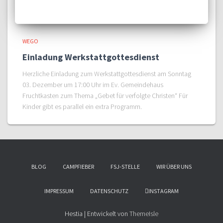
WEGO
Einladung Werkstattgottesdienst
Herzliche Einladung zum Werkstattgottesdienst am Sonntag
03. Dezember um 17:00 Uhr im Ev. Gemeindehaus
Fruchtkasten zum Thema „Gebet für verfolgte Christen“ Für
Kinder gibt es parallel ein extra Programm.
BLOG
CAMPFIEBER
FSJ-STELLE
WIR ÜBER UNS
IMPRESSUM
DATENSCHUTZ
INSTAGRAM
Hestia | Entwickelt von
ThemeIsle