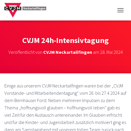
NAVIG
CVJM 24h-Intensivtagung
Veröffentlicht von
CVJM Neckartailfingen
am
28. Mai 2024
Einige aus unserem CVJM Neckartailfingen waren bei der „CVJM
Vorstände- und Mitarbeitendentagung“ vom 26. bis 27.4.2024 auf
dem Bernhäuser Forst. Neben mehreren Impulsen zu dem
Thema „hoffnungsvoll glauben – hoffnungsvoll leben“ gab es
viel Zeit für den Austausch untereinander. Im Glauben erfrischt
und für die Kinder- und Jugendarbeit zusätzlich motiviert ging es
dann am Samstagabend mit unserem tollen Team zurück nach