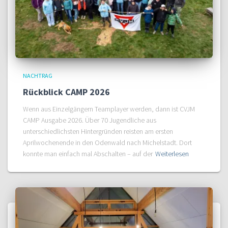
NACHTRAG
Rückblick CAMP 2026
Wenn aus Einzelgängern Teamplayer werden, dann ist CVJM
CAMP Ausgabe 2026. Über 70 Jugendliche aus
unterschiedlichsten Hintergründen reisten am ersten
Aprilwochenende in den Odenwald nach Michelstadt. Dort
konnte man einfach mal Abschalten – auf der
Weiterlesen