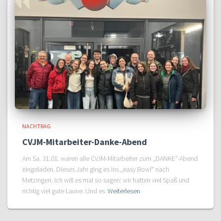
NACHTRAG
CVJM-Mitarbeiter-Danke-Abend
Am Sa. 31.01. waren alle CVJM-Mitarbeiter zum „DANKE“-Abend
eingeladen. Dieses Jahr ging es ins „easy Bowl“ nach
Metzingen. Ich will es mal so sagen: wir hatten viel Spaß und
richtig viel gute Laune. Und es
Weiterlesen