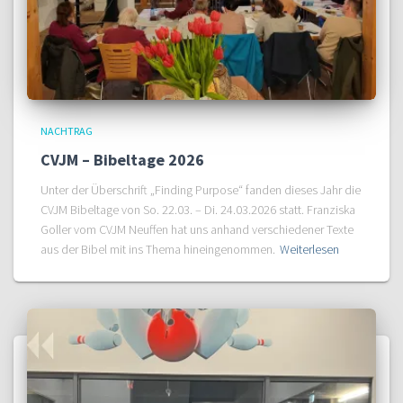
NACHTRAG
CVJM – Bibeltage 2026
Unter der Überschrift „Finding Purpose“ fanden dieses Jahr die
CVJM Bibeltage von So. 22.03. – Di. 24.03.2026 statt. Franziska
Goller vom CVJM Neuffen hat uns anhand verschiedener Texte
aus der Bibel mit ins Thema hineingenommen.
Weiterlesen