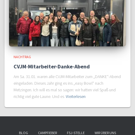
NACHTRAG
CVJM-Mitarbeiter-Danke-Abend
Am Sa. 31.01. waren alle CVJM-Mitarbeiter zum „DANKE“-Abend
eingeladen. Dieses Jahr ging es ins „easy Bowl“ nach
Metzingen. Ich will es mal so sagen: wir hatten viel Spaß und
richtig viel gute Laune. Und es
Weiterlesen
BLOG
CAMPFIEBER
FSJ-STELLE
WIR ÜBER UNS