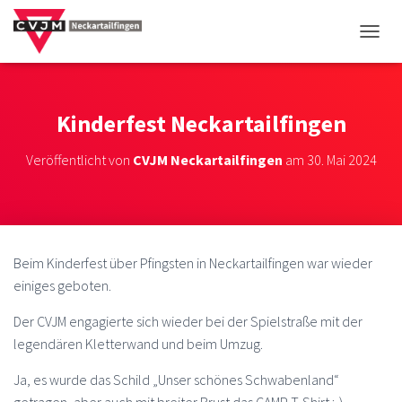
NAVIG
Kinderfest Neckartailfingen
Veröffentlicht von
CVJM Neckartailfingen
am
30. Mai 2024
Beim Kinderfest über Pfingsten in Neckartailfingen war wieder
einiges geboten.
Der CVJM engagierte sich wieder bei der Spielstraße mit der
legendären Kletterwand und beim Umzug.
Ja, es wurde das Schild „Unser schönes Schwabenland“