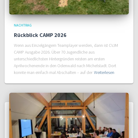
NACHTRAG
Rückblick CAMP 2026
Wenn aus Einzelgängern Teamplayer werden, dann ist CVJM
CAMP Ausgabe 2026. Über 70 Jugendliche aus
unterschiedlichsten Hintergründen reisten am ersten
Aprilwochenende in den Odenwald nach Michelstadt. Dort
konnte man einfach mal Abschalten – auf der
Weiterlesen