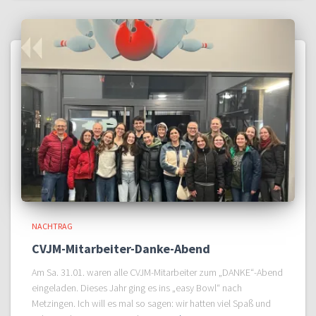
NACHTRAG
CVJM-Mitarbeiter-Danke-Abend
Am Sa. 31.01. waren alle CVJM-Mitarbeiter zum „DANKE“-Abend
eingeladen. Dieses Jahr ging es ins „easy Bowl“ nach
Metzingen. Ich will es mal so sagen: wir hatten viel Spaß und