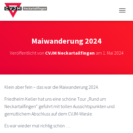
NAVIG
Maiwanderung 2024
Veröffentlicht von
CVJM Neckartailfingen
am
1. Mai 2024
Klein aber fein – das war die Maiwanderung 2024.
Friedhelm Keller hat uns eine schöne Tour „Rund um
Neckartailfingen“ geführt mit tollen Aussichtspunkten und
gemütlichem Abschluss auf dem CVJM-Wiesle.
Es war wieder mal richtig schön …