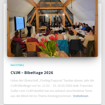
NACHTRAG
CVJM – Bibeltage 2026
Unter der Überschrift „Finding Purpose“ fanden dieses Jahr die
CVJM Bibeltage von So. 22.03. – Di. 24.03.2026 statt. Franziska
Goller vom CVJM Neuffen hat uns anhand verschiedener Texte
aus der Bibel mit ins Thema hineingenommen.
Weiterlesen