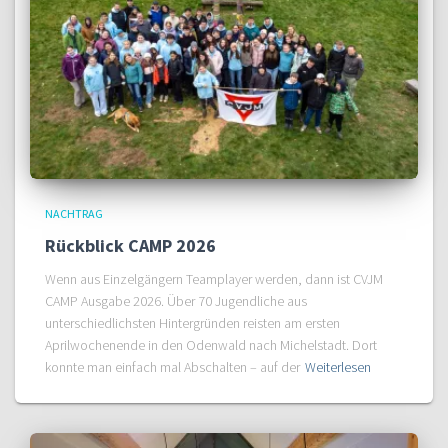
NACHTRAG
Rückblick CAMP 2026
Wenn aus Einzelgängern Teamplayer werden, dann ist CVJM
CAMP Ausgabe 2026. Über 70 Jugendliche aus
unterschiedlichsten Hintergründen reisten am ersten
Aprilwochenende in den Odenwald nach Michelstadt. Dort
konnte man einfach mal Abschalten – auf der
Weiterlesen