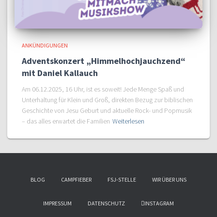
ANKÜNDIGUNGEN
Adventskonzert „Himmelhochjauchzend“
mit Daniel Kallauch
Am 06.12.2025, 16 Uhr, ist es soweit! Jede Menge Spaß und
Unterhaltung für Klein und Groß, direkten Bezug zur biblischen
Geschichte von Jesu Geburt und aktuelle Rock- und Popmusik
– das alles erwartet die Familien
Weiterlesen
BLOG
CAMPFIEBER
FSJ-STELLE
WIR ÜBER UNS
IMPRESSUM
DATENSCHUTZ
INSTAGRAM