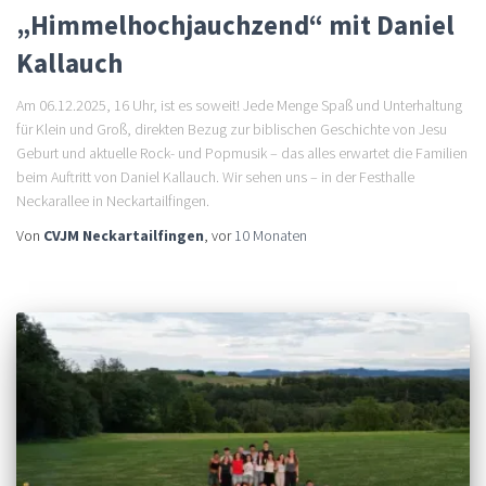
„Himmelhochjauchzend“ mit Daniel
Kallauch
Am 06.12.2025, 16 Uhr, ist es soweit! Jede Menge Spaß und Unterhaltung
für Klein und Groß, direkten Bezug zur biblischen Geschichte von Jesu
Geburt und aktuelle Rock- und Popmusik – das alles erwartet die Familien
beim Auftritt von Daniel Kallauch. Wir sehen uns – in der Festhalle
Neckarallee in Neckartailfingen.
Von
CVJM Neckartailfingen
, vor
10 Monaten