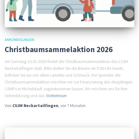
ANKÜNDIGUNGEN
Christbaumsammelaktion 2026
Am Samstag 10.01.2026 findet die Christbaumsammelaktion des CVJM
Neckartailfingen statt. Bitte stellen Sie die Bäume ab 9:00 Uhr bereit,
befreien Sie sie von allem Lametta und Schmuck. Die Spenden der
Christbaumsammelaktion möchten wir zur Finanzierung des diesjährigen
CAMPs in Michelstadt zugutekommen lassen. Wir möchten uns für Ihre
Unterstützung und das
Weiterlesen
Von
CVJM Neckartailfingen
, vor
7 Monaten