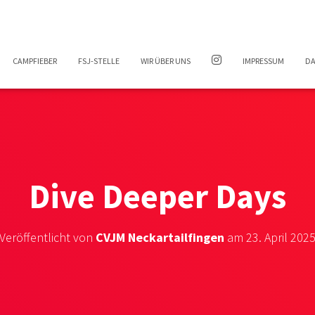
CAMPFIEBER
FSJ-STELLE
WIR ÜBER UNS
IMPRESSUM
DA
Dive Deeper Days
Veröffentlicht von
CVJM Neckartailfingen
am
23. April 202