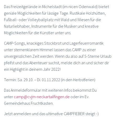
Das Freizeitgelände in Michelstadt (im nicen Odenwald) bietet
geniale Möglichkeiten für lässige Tage. Rustikale Holzhütten,
Fußball- oder Volleyballplatz mit Wald und Wiesen für die
Naturliebhaber, Instrumente für die Musiker und kreative
Möglichkeiten für die Künstler unter uns.
CAMP-Songs, knackiges Stockbrot und Lagerfeuerromantik
unter sternenklarem Himmel lassen das CAMP zu einer
unvergesslichen Zeit werden. Wenn du also auf 5-Sterne Urlaub
pfeifst und das Abenteuer suchst, melde dich an und sicher dir
ein Highlight in deinem Jahr 2022!
Termin: Sa. 29.10. – Di. 01.11.2022 (in den Herbstferien)
Das Anmeldeformular mit weiteren Infos bekommst Du
unter
camp@cvjm-neckartailfingen.de
oder im Ev.
Gemeindehaus Fruchtkasten.
Jetzt anmelden und das ultimative CAMPFIEBER steigt :-)