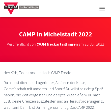
NAVIG
CAMP in Michelstadt 2022
Veröffentlicht von
CVJM Neckartailfingen
am
28. Juli 2022
Hey Kids, Teens oder einfach CAMP-Freaks!
Du sehnst dich nach Lagerfeuer, Action in der Natur,
Gemeinschaft mit anderen und Sport? Du willst so richtig Spaß
haben, die Zeit vergessen und deeptalks genießen? Du hast
Lust, deine Grenzen auszutesten und an Herausforderungen zu
wachsen? Dann bist Du hier genau richtig: Das CAMP 2022.