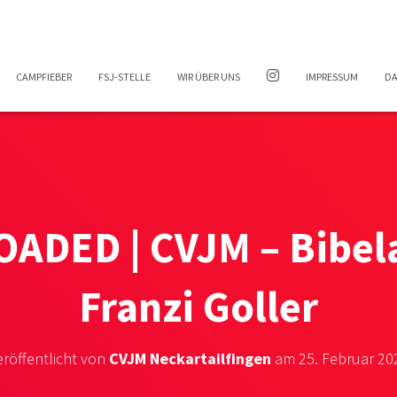
CAMPFIEBER
FSJ-STELLE
WIR ÜBER UNS
IMPRESSUM
DA
OADED | CVJM – Bibel
Franzi Goller
eröffentlicht von
CVJM Neckartailfingen
am
25. Februar 20