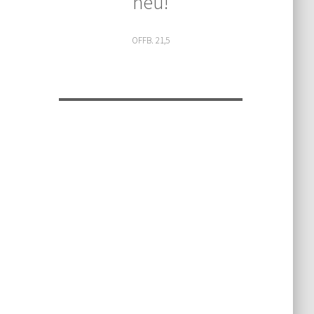
neu!
OFFB. 21,5