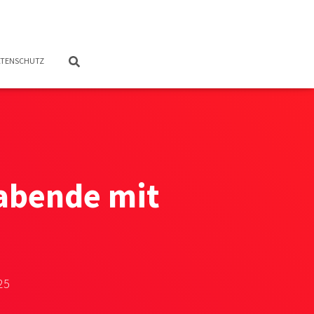
TENSCHUTZ
abende mit
25