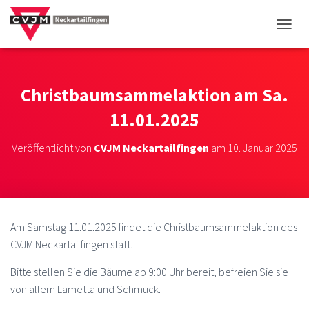
NAVIG
Christbaumsammelaktion am Sa.
11.01.2025
Veröffentlicht von
CVJM Neckartailfingen
am
10. Januar 2025
Am Samstag 11.01.2025 findet die Christbaumsammelaktion des
CVJM Neckartailfingen statt.
Bitte stellen Sie die Bäume ab 9:00 Uhr bereit, befreien Sie sie
von allem Lametta und Schmuck.